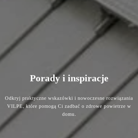
Porady i inspiracje
Odkryj praktyczne wskazówki i nowoczesne rozwiązania
VILPE, które pomogą Ci zadbać o zdrowe powietrze w
domu.