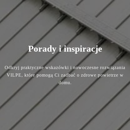
Porady i inspiracje
Odkryj praktyczne wskazówki i nowoczesne rozwiązania
VILPE, które pomogą Ci zadbać o zdrowe powietrze w
domu.