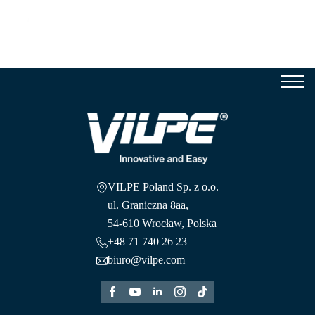
Se
for
VILPE Poland Sp. z o.o.
ul. Graniczna 8aa,
54-610 Wrocław, Polska
+48 71 740 26 23
biuro@vilpe.com