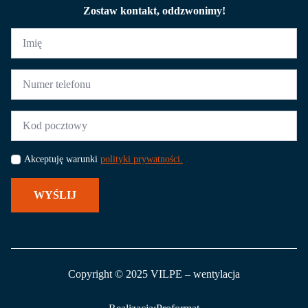
Zostaw kontakt, oddzwonimy!
Imię
*
Numer
telefonu
*
Kod
pocztowy
*
Akceptuję warunki
polityki prywatności.
WYŚLIJ
Copyright © 2025 VILPE – wentylacja