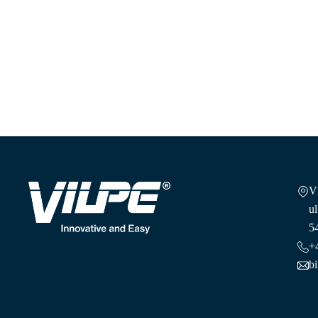
Skandynawska wentylacja
V
ul
5
+
b