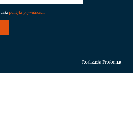
runki
polityki prywatności.
Realizacja:
Proformat