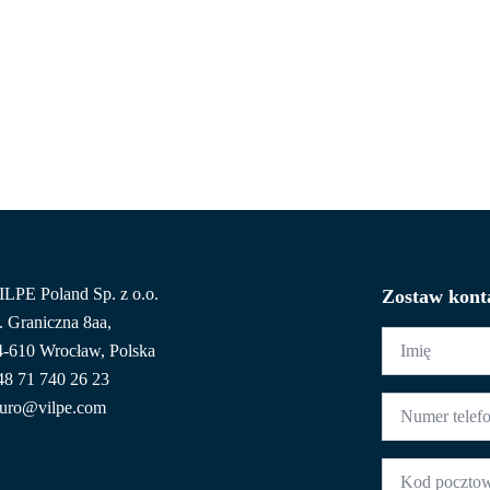
HOME
POZNAJ VILPE
NASZA OFERTA
DLA PROF
ILPE Poland Sp. z o.o.
Zostaw kont
. Graniczna 8aa,
Imię
4-610 Wrocław, Polska
*
48 71 740 26 23
Numer
iuro@vilpe.com
telefonu
*
Kod
pocztowy