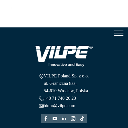
Se
for
VILPE Poland Sp. z o.o.
ul. Graniczna 8aa,
54-610 Wrocław, Polska
+48 71 740 26 23
biuro@vilpe.com