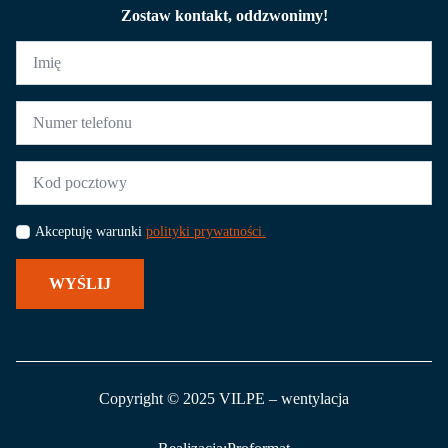
Zostaw kontakt, oddzwonimy!
Imię
*
Numer
telefonu
*
Kod
pocztowy
*
Akceptuję warunki
polityki prywatności.
WYŚLIJ
Copyright © 2025 VILPE – wentylacja