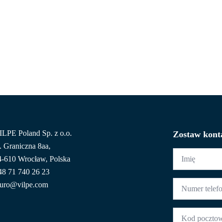
HOME
POZNAJ VILPE
NASZA OFERTA
DLA PROF
ILPE Poland Sp. z o.o.
Zostaw kont
. Graniczna 8aa,
Imię
4-610 Wrocław, Polska
*
48 71 740 26 23
Numer
iuro@vilpe.com
telefonu
*
Kod
pocztowy