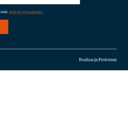
runki
polityki prywatności.
Realizacja:
Proformat