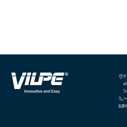
Skandynawska wentylacja
V
ul
5
+
b