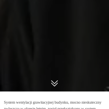
System wentylacji grawitacyjnej budynku, mocno nieskuteczny
zwłaszcza w okresie letnim, został przekształcony w system