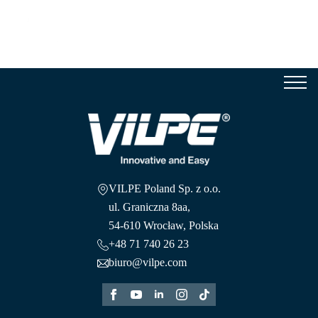
Se
for
VILPE Poland Sp. z o.o.
ul. Graniczna 8aa,
54-610 Wrocław, Polska
+48 71 740 26 23
biuro@vilpe.com