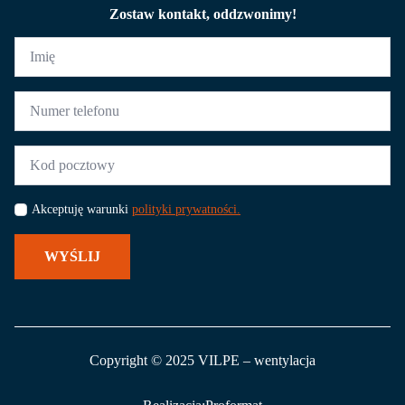
Zostaw kontakt, oddzwonimy!
Imię
*
Numer
telefonu
*
Kod
pocztowy
*
Akceptuję warunki
polityki prywatności.
WYŚLIJ
Copyright © 2025 VILPE – wentylacja