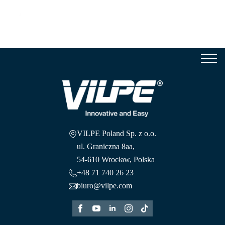
Se
for
VILPE Poland Sp. z o.o.
ul. Graniczna 8aa,
54-610 Wrocław, Polska
+48 71 740 26 23
biuro@vilpe.com