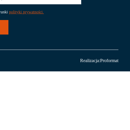
runki
polityki prywatności.
Realizacja:
Proformat