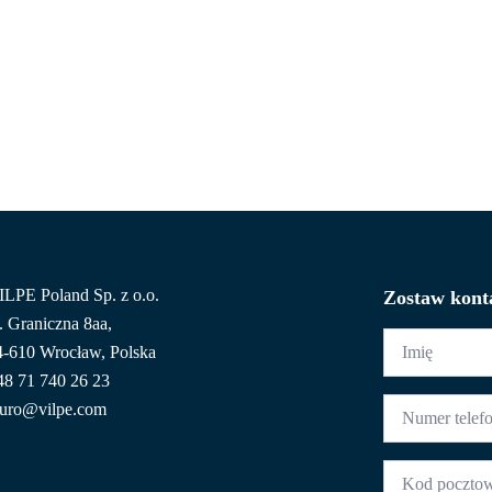
HOME
POZNAJ VILPE
NASZA OFERTA
DLA PROF
ILPE Poland Sp. z o.o.
Zostaw kont
. Graniczna 8aa,
Imię
4-610 Wrocław, Polska
*
48 71 740 26 23
Numer
iuro@vilpe.com
telefonu
*
Kod
pocztowy