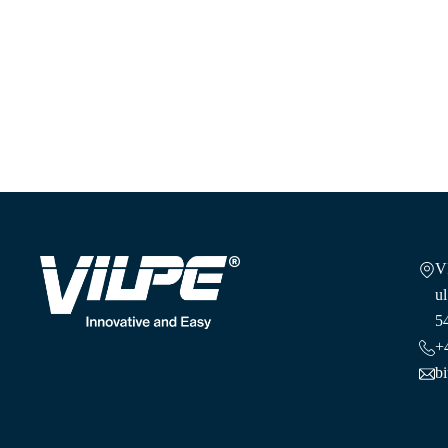
Skandynawska wentylacja
V
ul
5
+
b