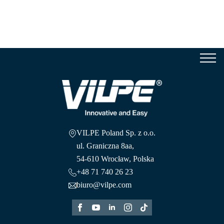
Se
for
VILPE Poland Sp. z o.o.
ul. Graniczna 8aa,
54-610 Wrocław, Polska
+48 71 740 26 23
biuro@vilpe.com