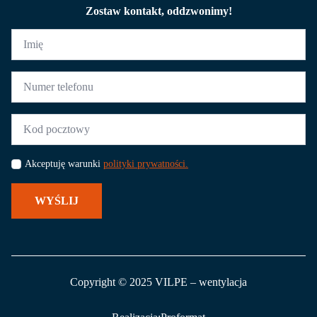
Zostaw kontakt, oddzwonimy!
Imię
*
Numer
telefonu
*
Kod
pocztowy
*
Akceptuję warunki
polityki prywatności.
WYŚLIJ
Copyright © 2025 VILPE – wentylacja