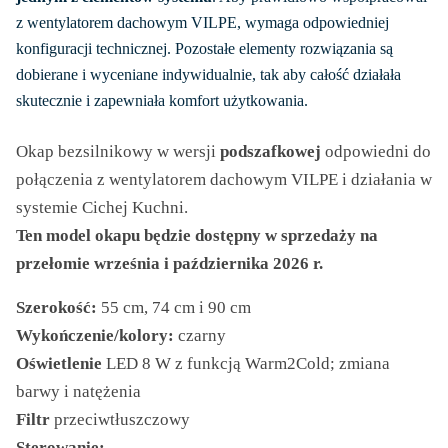
990,00 zł
z wentylatorem dachowym VILPE, wymaga odpowiedniej
do
konfiguracji technicznej. Pozostałe elementy rozwiązania są
2
dobierane i wyceniane indywidualnie, tak aby całość działała
890,00 zł
skutecznie i zapewniała komfort użytkowania.
Okap bezsilnikowy w wersji
podszafkow
ej
odpowiedni do
połączenia z wentylatorem dachowym VILPE i działania w
systemie Cichej Kuchni.
Ten model okapu będzie dostępny w sprzedaży na
przełomie września i października 2026 r.
Szerokość:
55 cm, 74 cm i 90 cm
Wykończenie/kolory:
czarny
Oświetlenie
LED 8 W z funkcją Warm2Cold; zmiana
barwy i natężenia
Filtr
przeciwtłuszczowy
Sterowanie: