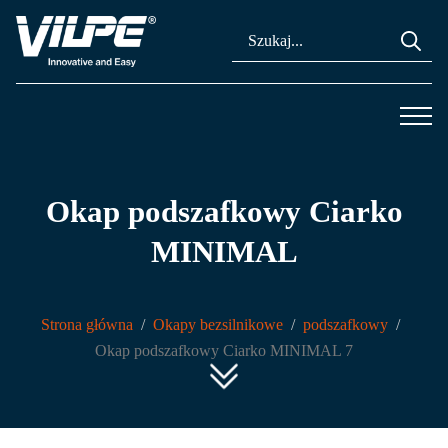
Se
for
Okap podszafkowy Ciarko
MINIMAL
Strona główna
Okapy bezsilnikowe
podszafkowy
Okap podszafkowy Ciarko MINIMAL 7