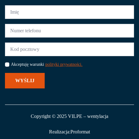
Imię
*
Numer
telefonu
*
Kod
pocztowy
*
Akceptuję warunki
polityki prywatności.
WYŚLIJ
Copyright © 2025 VILPE – wentylacja
Realizacja:
Proformat