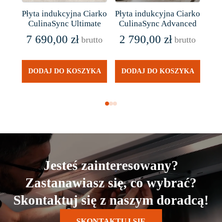
Płyta indukcyjna Ciarko
Płyta indukcyjna Ciarko
Pły
CulinaSync Ultimate
CulinaSync Advanced
Cu
7 690,00
zł
2 790,00
zł
brutto
brutto
2
DODAJ DO KOSZYKA
DODAJ DO KOSZYKA
D
Jesteś zainteresowany?
Zastanawiasz się, co wybrać?
Skontaktuj się z naszym doradcą!
SKONTAKTUJ SIĘ