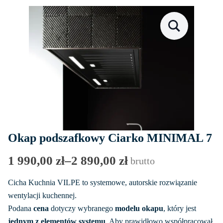
Okap podszafkowy Ciarko MINIMAL 7
1 990,00
zł
–
2 890,00
zł
brutto
Zakres
cen:
Cicha Kuchnia VILPE to systemowe, autorskie rozwiązanie
od
wentylacji kuchennej.
Podana
cena
dotyczy wybranego
modelu okapu
, który jest
1
jednym z elementów systemu
. Aby prawidłowo współpracował