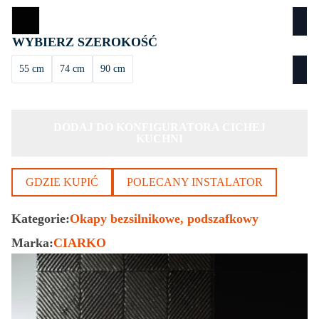
SZEROKOŚĆ
55 cm
74 cm
90 cm
DODAJ DO KONFIGURATORA CICHEJ
KUCHNI
GDZIE KUPIĆ
POLECANY INSTALATOR
Kategorie:
Okapy bezsilnikowe
podszafkowy
Marka:
CIARKO