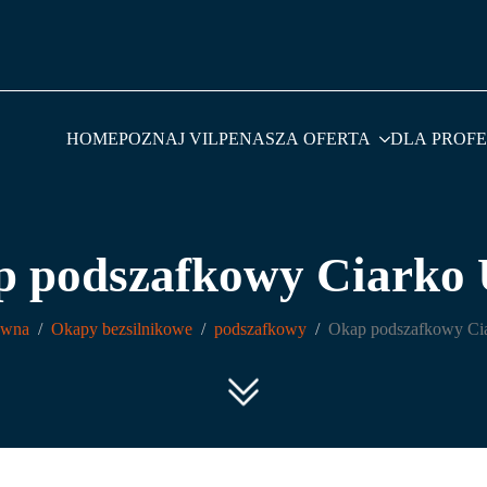
HOME
POZNAJ VILPE
NASZA OFERTA
DLA PROF
p podszafkowy Ciarko
ówna
Okapy bezsilnikowe
podszafkowy
Okap podszafkowy C