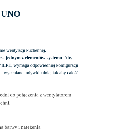
o UNO
ie wentylacji kuchennej.
jest
jednym z elementów systemu
. Aby
ILPE, wymaga odpowiedniej konfiguracji
e i wyceniane indywidualnie, tak aby całość
dni do połączenia z wentylatorem
chni.
 barwy i natężenia