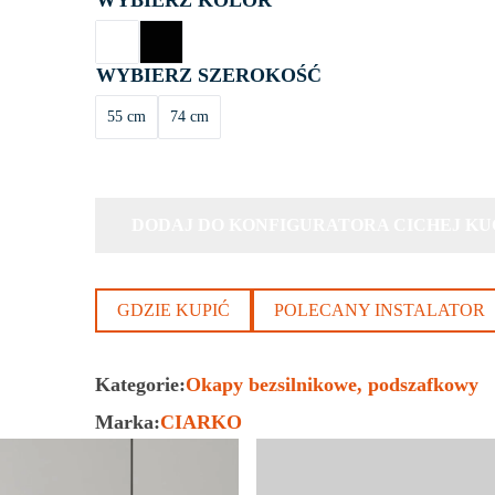
KOLOR
SZEROKOŚĆ
55 cm
74 cm
DODAJ DO KONFIGURATORA CICHEJ KU
GDZIE KUPIĆ
POLECANY INSTALATOR
Kategorie:
Okapy bezsilnikowe
podszafkowy
Marka:
CIARKO