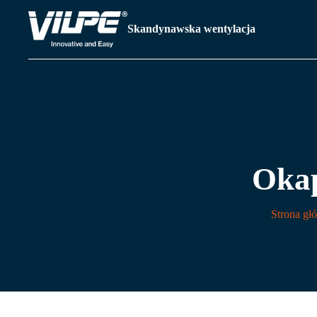
Skandynawska wentylacja
Oka
Strona gł