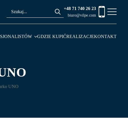
+48 71 740 26 23
Search
biuro@vilpe.com
for:
ESJONALISTÓW
GDZIE KUPIĆ
REALIZACJE
KONTAKT
 UNO
iarko UNO