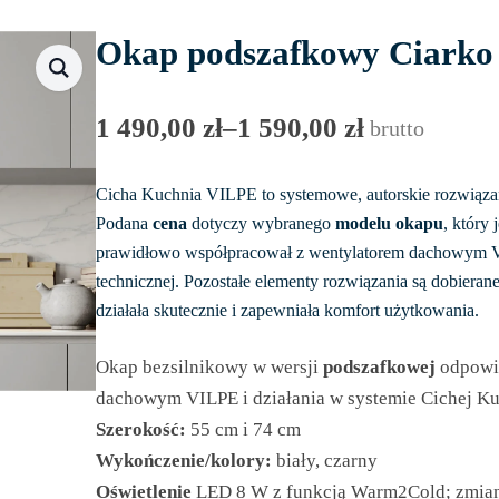
Okap podszafkowy Ciark
1 490,00
zł
–
1 590,00
zł
brutto
Zakres
cen:
Cicha Kuchnia VILPE to systemowe, autorskie rozwiązan
od
Podana
cena
dotyczy wybranego
modelu okapu
, który 
1
prawidłowo współpracował z wentylatorem dachowym V
490,00 zł
technicznej. Pozostałe elementy rozwiązania są dobieran
do
działała skutecznie i zapewniała komfort użytkowania.
1
Okap bezsilnikowy w wersji
podszafkow
ej
odpowie
590,00 zł
dachowym VILPE i działania w systemie Cichej Ku
Szerokość:
55 cm i 74 cm
Wykończenie/kolory:
biały, czarny
Oświetlenie
LED 8 W z funkcją Warm2Cold; zmiana