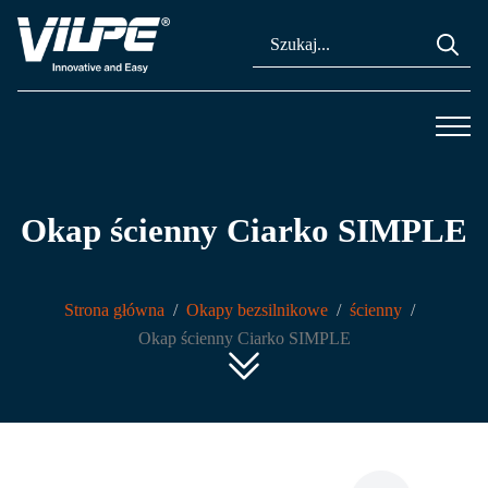
Se
for
Okap ścienny Ciarko SIMPLE
Strona główna
Okapy bezsilnikowe
ścienny
Okap ścienny Ciarko SIMPLE