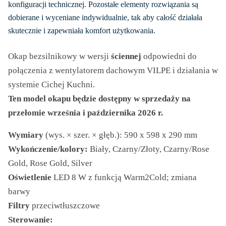
konfiguracji technicznej. Pozostałe elementy rozwiązania są
4
dobierane i wyceniane indywidualnie, tak aby całość działała
490,00 zł
skutecznie i zapewniała komfort użytkowania.
Okap bezsilnikowy w wersji
ściennej
odpowiedni do
połączenia z wentylatorem dachowym VILPE i działania w
systemie Cichej Kuchni.
Ten model okapu będzie dostępny w sprzedaży na
przełomie września i października 2026 r.
Wymiary
(wys. × szer. × głęb.): 590 x 598 x 290 mm
Wykończenie/kolory:
Biały, Czarny/Złoty, Czarny/Rose
Gold, Rose Gold, Silver
Oświetlenie
LED 8 W z funkcją Warm2Cold; zmiana
barwy
Filtry
przeciwtłuszczowe
Sterowanie: