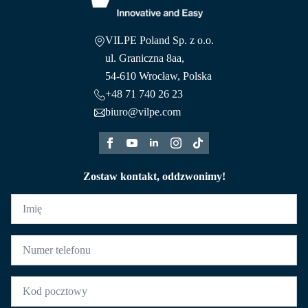
VILPE Poland Sp. z o.o.
ul. Graniczna 8aa,
54-610 Wrocław, Polska
+48 71 740 26 23
biuro@vilpe.com
Zostaw kontakt, oddzwonimy!
Imię
*
Numer
telefonu
*
Kod
pocztowy
*