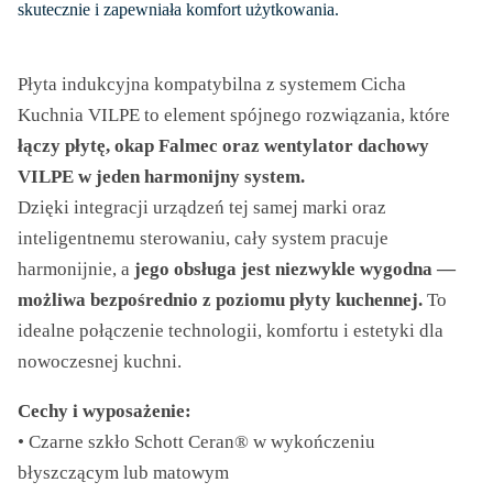
195,53 zł
skutecznie i zapewniała komfort użytkowania.
Płyta indukcyjna kompatybilna z systemem Cicha
Kuchnia VILPE to element spójnego rozwiązania, które
łączy płytę, okap Falmec oraz wentylator dachowy
VILPE w jeden harmonijny system.
Dzięki integracji urządzeń tej samej marki oraz
inteligentnemu sterowaniu, cały system pracuje
harmonijnie, a
jego obsługa jest niezwykle wygodna —
możliwa bezpośrednio z poziomu płyty kuchennej.
To
idealne połączenie technologii, komfortu i estetyki dla
nowoczesnej kuchni.
Cechy i wyposażenie:
• Czarne szkło Schott Ceran® w wykończeniu
błyszczącym lub matowym