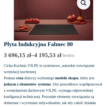
Płyta Indukcyjna Falmec 80
3 696,15
zł
–
4 195,53
zł
brutto
Zakres
cen:
Cicha Kuchnia VILPE to systemowe, autorskie rozwiązanie
od
wentylacji kuchennej.
Podana
cena
dotyczy wybranego
modelu okapu
, który jest
3
jednym z elementów systemu
. Aby prawidłowo współpracował
696,15 zł
z wentylatorem dachowym VILPE, wymaga odpowiedniej
do
konfiguracji technicznej. Pozostałe elementy rozwiązania są
4
dobierane i wyceniane indywidualnie, tak aby całość działała