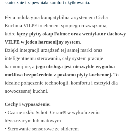
693,67 zł
skutecznie i zapewniała komfort użytkowania.
Płyta indukcyjna kompatybilna z systemem Cicha
Kuchnia VILPE to element spójnego rozwiązania,
które
łączy płytę, okap Falmec oraz wentylator dachowy
VILPE w jeden harmonijny system.
Dzięki integracji urządzeń tej samej marki oraz
inteligentnemu sterowaniu, cały system pracuje
harmonijnie, a
jego obsługa jest niezwykle wygodna —
możliwa bezpośrednio z poziomu płyty kuchennej.
To
idealne połączenie technologii, komfortu i estetyki dla
nowoczesnej kuchni.
Cechy i wyposażenie:
• Czarne szkło Schott Ceran® w wykończeniu
błyszczącym lub matowym
• Sterowanie sensorowe ze sliderem