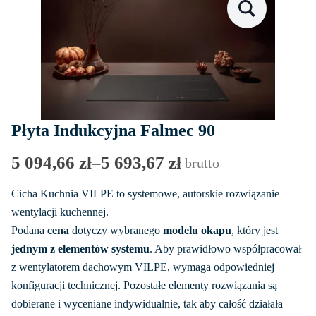
Płyta Indukcyjna Falmec 90
5 094,66
zł
–
5 693,67
zł
brutto
Zakres
cen:
Cicha Kuchnia VILPE to systemowe, autorskie rozwiązanie
od
wentylacji kuchennej.
Podana
cena
dotyczy wybranego
modelu okapu
, który jest
5
jednym z elementów systemu
. Aby prawidłowo współpracował
094,66 zł
z wentylatorem dachowym VILPE, wymaga odpowiedniej
do
konfiguracji technicznej. Pozostałe elementy rozwiązania są
5
dobierane i wyceniane indywidualnie, tak aby całość działała