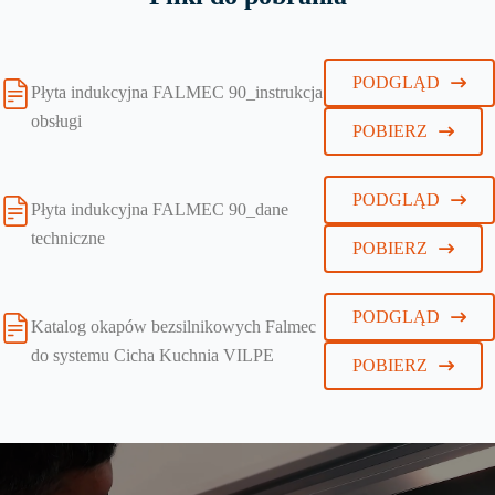
PODGLĄD
Płyta indukcyjna FALMEC 90_instrukcja
obsługi
POBIERZ
PODGLĄD
Płyta indukcyjna FALMEC 90_dane
techniczne
POBIERZ
PODGLĄD
Katalog okapów bezsilnikowych Falmec
do systemu Cicha Kuchnia VILPE
POBIERZ