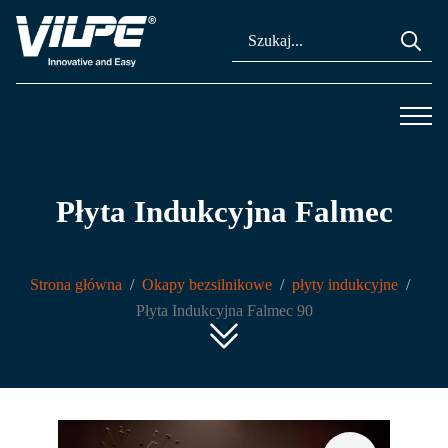
Se
for
Płyta Indukcyjna Falmec
Strona główna
Okapy bezsilnikowe
płyty indukcyjne
Płyta Indukcyjna Falmec 90