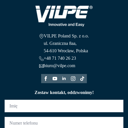
VILPE Poland Sp. z o.o.
ul. Graniczna 8aa,
54-610 Wrocław, Polska
+48 71 740 26 23
biuro@vilpe.com
Zostaw kontakt, oddzwonimy!
Imię
*
Numer
telefonu
*