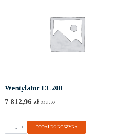
Wentylator EC200
7 812,96
zł
brutto
ilość
DODAJ DO KOSZYKA
Wentylator
EC200