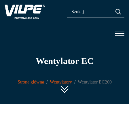
Se
for
Wentylator EC
Strona główna
Wentylatory
Wentylator EC200