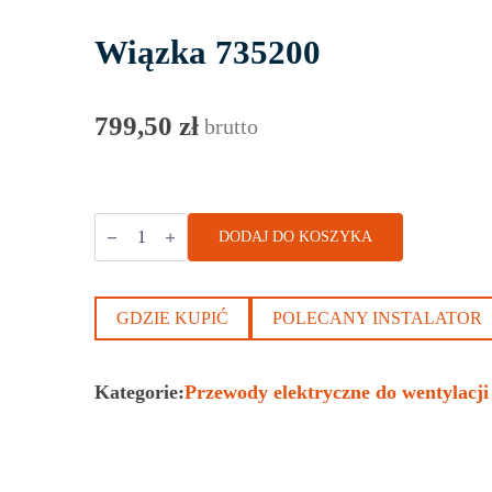
Wiązka 735200
799,50
zł
brutto
ilość
DODAJ DO KOSZYKA
Wiązka
735200
GDZIE KUPIĆ
POLECANY INSTALATOR
Kategorie:
Przewody elektryczne do wentylacji