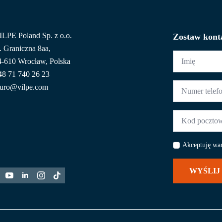
ILPE Poland Sp. z o.o.
Zostaw kont
. Graniczna 8aa,
Imię
4-610 Wrocław, Polska
*
48 71 740 26 23
Numer
iuro@vilpe.com
telefonu
*
Kod
pocztowy
*
Akceptuję wa
WYŚLIJ