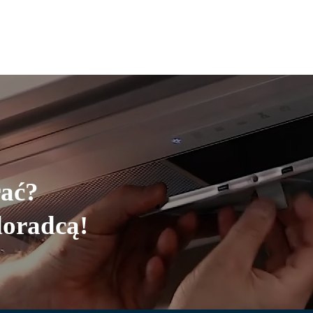
rać?
doradcą!