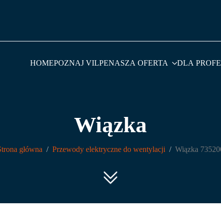
HOME
POZNAJ VILPE
NASZA OFERTA
DLA PROF
Wiązka
Strona główna
Przewody elektryczne do wentylacji
Wiązka 73520