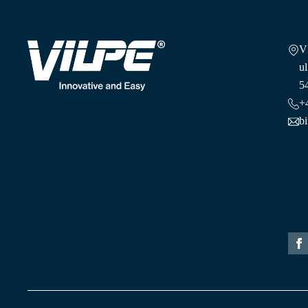
V
ul
5
+
b