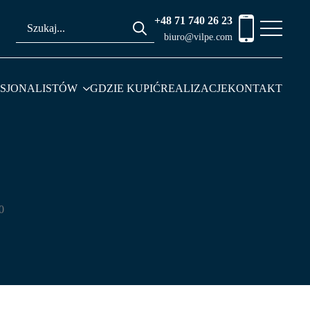
+48 71 740 26 23
Search
biuro@vilpe.com
for:
ESJONALISTÓW
GDZIE KUPIĆ
REALIZACJE
KONTAKT
0