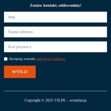
Zostaw kontakt, oddzwonimy!
Imię
*
Numer
telefonu
*
Kod
pocztowy
*
Akceptuję warunki
polityki prywatności.
WYŚLIJ
Copyright © 2025 VILPE – wentylacja