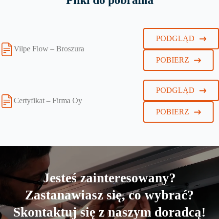
Pliki do pobrania
PODGLĄD
Vilpe Flow – Broszura
POBIERZ
PODGLĄD
Certyfikat – Firma Oy
POBIERZ
Jesteś zainteresowany?
Zastanawiasz się, co wybrać?
Skontaktuj się z naszym doradcą!