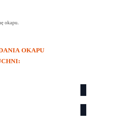
nę okapu.
DANIA OKAPU
CHNI: