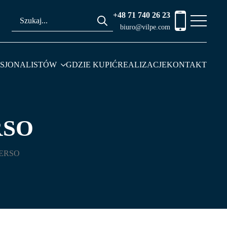
+48 71 740 26 23
Search
biuro@vilpe.com
for:
ESJONALISTÓW
GDZIE KUPIĆ
REALIZACJE
KONTAKT
RSO
VERSO