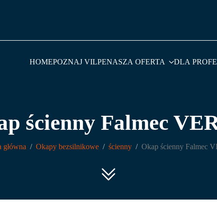
HOME
POZNAJ VILPE
NASZA OFERTA
DLA PROF
ap ścienny Falmec VE
a główna
Okapy bezsilnikowe
ścienny
Okap ścienny Falmec 