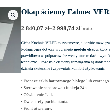
Okap ścienny Falmec VE
2 840,07
zł
–
2 998,74
zł
brutto
Zakres
cen:
Cicha Kuchnia VILPE to systemowe, autorskie rozwiązan
od
Podana
cena
dotyczy wybranego
modelu okapu
, który 
2
prawidłowo współpracował z wentylatorem dachowym V
840,07 zł
technicznej. Pozostałe elementy rozwiązania są dobieran
do
działała skutecznie i zapewniała komfort użytkowania.
2
• Front ze szkła hartowanego białego lub czarnego
998,74 zł
• Sterowanie sensorowe +funkcja 24h.
• Oświetlenie Led.
• Dwie strefy pochłaniania.
• Front otwierany.