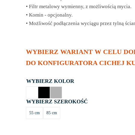
• Filtr metalowy wymienny, z możliwością mycia.
• Komin - opcjonalny.
• Możliwość podłączenia wyciągu przez tylną ścia
WYBIERZ WARIANT W CELU DO
DO KONFIGURATORA CICHEJ KU
KOLOR
SZEROKOŚĆ
55 cm
85 cm