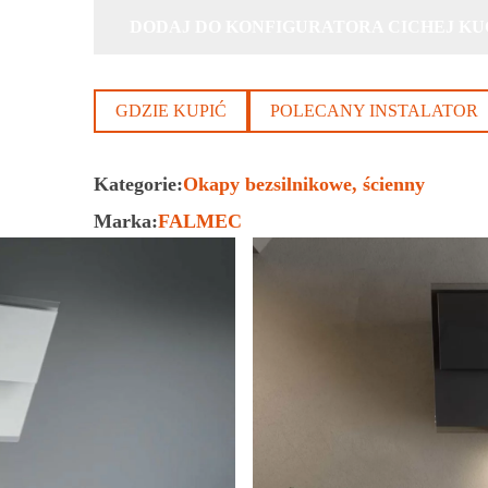
DODAJ DO KONFIGURATORA CICHEJ KU
GDZIE KUPIĆ
POLECANY INSTALATOR
Kategorie:
Okapy bezsilnikowe
ścienny
Marka:
FALMEC